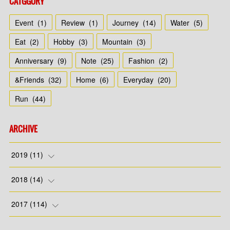
CATGGORY
Event
(
1
)
Review
(
1
)
Journey
(
14
)
Water
(
5
)
Eat
(
2
)
Hobby
(
3
)
Mountain
(
3
)
Anniversary
(
9
)
Note
(
25
)
Fashion
(
2
)
&Friends
(
32
)
Home
(
6
)
Everyday
(
20
)
Run
(
44
)
ARCHIVE
2019
(
11
)
(
7
)
2018
(
14
)
(
4
)
(
1
)
2017
(
114
)
(
4
)
(
8
)