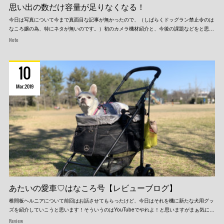
思い出の数だけ容量が足りなくなる！
今日は写真について今まで真面目な記事が無かったので、（しばらくドッグラン禁止令のは
なころ嬢の為、特にネタが無いのです。）初のカメラ機材紹介と、今後の課題などをと思…
Note
10
Mar
2019
あたいの愛車♡はなころ号【レビューブログ】
椎間板ヘルニアについて前回はお話させてもらったけど、今日はそれを機に新たな犬用グッ
ズを紹介していこうと思います！そういうのはYouTubeでやれよ！と思いますがまぁ気に…
Review