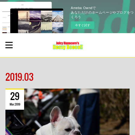
Ameba Owndで
あなただけのホームページやブログをつ
くろう
今すぐ試す
2019
.
03
29
Mar
2019