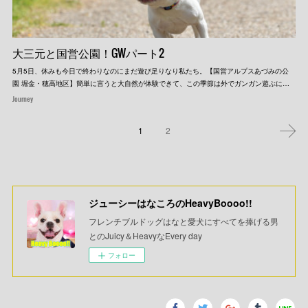
大三元と国営公園！GWパート2
5月5日、休みも今日で終わりなのにまだ遊び足りなり私たち。【国営アルプスあづみの公
園 堀金・穂高地区】簡単に言うと大自然が体験できて、この季節は外でガンガン遊ぶに…
Journey
1
2
ジューシーはなころのHeavyBoooo!!
フレンチブルドッグはなと愛犬にすべてを捧げる男
とのJuicy＆HeavyなEvery day
フォロー