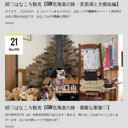
続♡はなころ観光【GW北海道の旅・支笏湖と大都会編】
さてさて、うひひひひ、えっとー！いきなりだけど、はなころ不機嫌来たーー！！(笑)本日
は水に関わるお話です、はなころが不機嫌な理由♡
Journey
21
May
2019
続♡はなころ観光【GW北海道の旅・素敵な家族♡】
2019年5月1日（水）令和元年初日であります！皆さま、明けましておめでとうございま
す！まず、おソロの柄シャツで決めたぜ♡
Journey