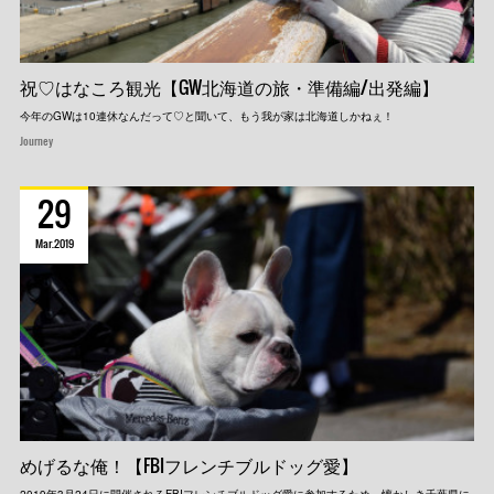
祝♡はなころ観光【GW北海道の旅・準備編/出発編】
今年のGWは10連休なんだって♡と聞いて、もう我が家は北海道しかねぇ！
Journey
29
Mar
2019
めげるな俺！【FBIフレンチブルドッグ愛】