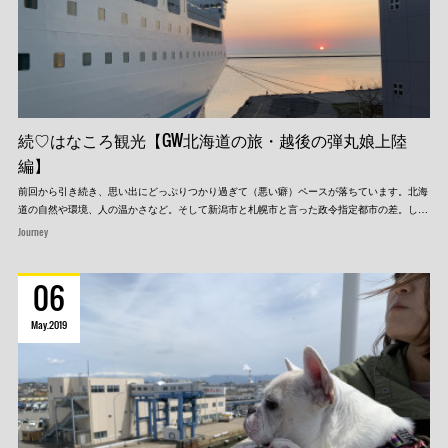
続♡はなころ観光【GW北海道の旅・越後の弾丸娘上陸
編】
前回から引き続き、思い出にどっぷりつかり過ぎて（悪い癖）ペースが落ちています。北海
道の自然や環境、人の温かさなど。そして新潟市と札幌市と言った政令指定都市の差。し…
Journey
06
May
2019