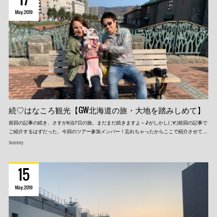
May
2019
続♡はなころ観光【GW北海道の旅・大地を踏みしめて】
前回の記事の続き、さすが6泊7日の旅。まだまだ続きますよ～♪がしかし( ;∀;)前回の記事で
ご紹介するはずだった、今回のツアー参加メンバー！忘れちゃったからここで紹介させて…
Journey
15
May
2019