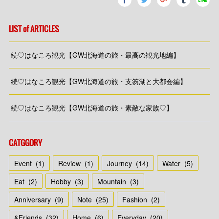
LIST of ARTICLES
続♡はなころ観光【GW北海道の旅・最高の観光地編】
続♡はなころ観光【GW北海道の旅・支笏湖と大都会編】
続♡はなころ観光【GW北海道の旅・素敵な家族♡】
CATGGORY
Event
(
1
)
Review
(
1
)
Journey
(
14
)
Water
(
5
)
Eat
(
2
)
Hobby
(
3
)
Mountain
(
3
)
Anniversary
(
9
)
Note
(
25
)
Fashion
(
2
)
&Friends
(
32
)
Home
(
6
)
Everyday
(
20
)