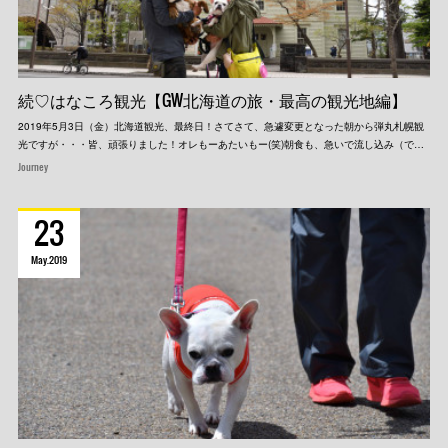
続♡はなころ観光【GW北海道の旅・最高の観光地編】
2019年5月3日（金）北海道観光、最終日！さてさて、急遽変更となった朝から弾丸札幌観
光ですが・・・皆、頑張りました！オレもーあたいもー(笑)朝食も、急いで流し込み（で…
Journey
23
May
2019