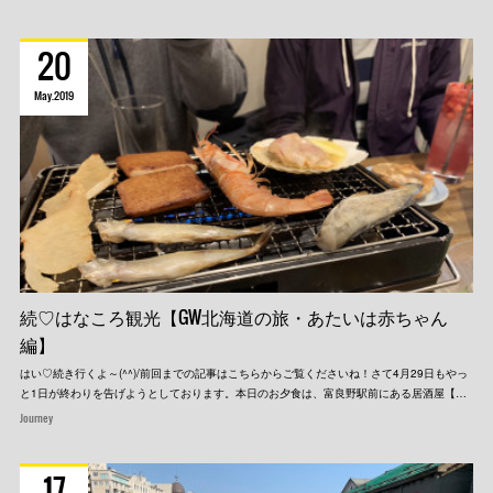
20
May
2019
続♡はなころ観光【GW北海道の旅・あたいは赤ちゃん
編】
はい♡続き行くよ～(^^)/前回までの記事はこちらからご覧くださいね！さて4月29日もやっ
と1日が終わりを告げようとしております。本日のお夕食は、富良野駅前にある居酒屋【…
Journey
17