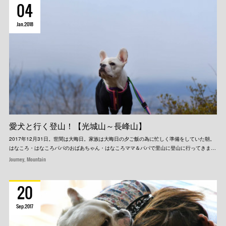
04
Jan
2018
愛犬と行く登山！【光城山～長峰山】
2017年12月31日。世間は大晦日。家族は大晦日の夕ご飯の為に忙しく準備をしていた朝。
はなころ・はなころパパのおばあちゃん・はなころママ＆パパで里山に登山に行ってきま…
Journey
Mountain
20
Sep
2017