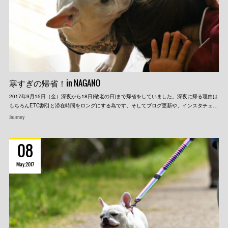
寒すぎの帰省！in NAGANO
2017年9月15日（金）深夜から18日(敬老の日)まで帰省をしていました。深夜に帰る理由は
もちろんETC割引と滞在時間をロングにする為です。そしてブログ更新や、インスタチェ…
Journey
08
May
2017