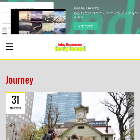
Ameba Owndで
あなただけのホームページやブログをつ
くろう
今すぐ試す
Journey
31
May
2019