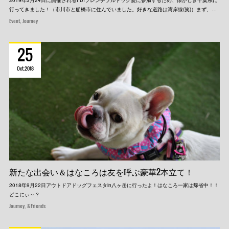
2019年3月24日に開催されるFBIフレンチブルドッグ愛に参加するため、懐かしき千葉県に
行ってきました！（市川市と船橋市に住んでいました。好きな道路は湾岸線(笑)）まず、…
Event
Journey
25
Oct
2018
新たな出会い＆はなころは友を呼ぶ豪華2本立て！
2018年9月22日アウトドアドッグフェスタin八ヶ岳に行ったよ！はなころ一家は帰省中！！
どこにぃ～？
Journey
&Friends