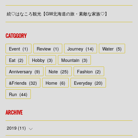
続♡はなころ観光【GW北海道の旅・素敵な家族♡】
CATGGORY
Event
(
1
)
Review
(
1
)
Journey
(
14
)
Water
(
5
)
Eat
(
2
)
Hobby
(
3
)
Mountain
(
3
)
Anniversary
(
9
)
Note
(
25
)
Fashion
(
2
)
&Friends
(
32
)
Home
(
6
)
Everyday
(
20
)
Run
(
44
)
ARCHIVE
2019
(
11
)