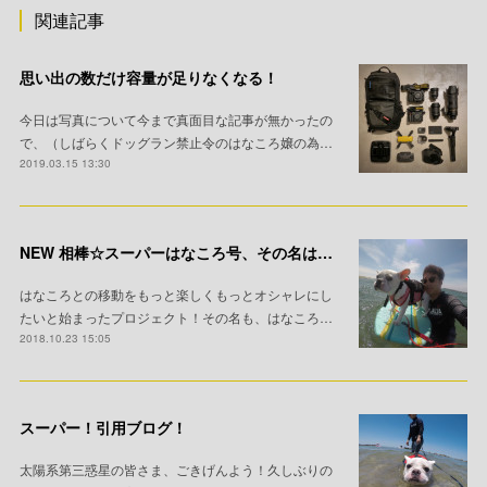
関連記事
思い出の数だけ容量が足りなくなる！
今日は写真について今まで真面目な記事が無かったの
で、（しばらくドッグラン禁止令のはなころ嬢の為…
2019.03.15 13:30
NEW 相棒☆スーパーはなころ号、その名は…ジョン！
はなころとの移動をもっと楽しくもっとオシャレにし
たいと始まったプロジェクト！その名も、はなころ…
2018.10.23 15:05
スーパー！引用ブログ！
太陽系第三惑星の皆さま、ごきげんよう！久しぶりの