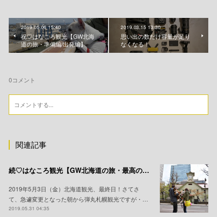
2019.05.06 15:40
2019.03.15 13:30
祝♡はなころ観光【GW北海
思い出の数だけ容量が足り
道の旅・準備編/出発編】
なくなる！
0
コメント
関連記事
続♡はなころ観光【GW北海道の旅・最高の観光地編】
2019年5月3日（金）北海道観光、最終日！さてさ
て、急遽変更となった朝から弾丸札幌観光ですが・…
2019.05.31 04:35