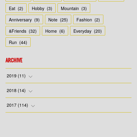
Eat
(
2
)
Hobby
(
3
)
Mountain
(
3
)
Anniversary
(
9
)
Note
(
25
)
Fashion
(
2
)
&Friends
(
32
)
Home
(
6
)
Everyday
(
20
)
Run
(
44
)
ARCHIVE
2019
(
11
)
(
7
)
2018
(
14
)
(
4
)
(
1
)
2017
(
114
)
(
4
)
(
8
)
(
4
)
(
7
)