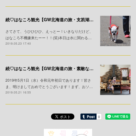
続♡はなころ観光【GW北海道の旅・支笏湖と大都会編】
さてさて、うひひひひ、えっとー！いきなりだけど、
はなころ不機嫌来たーー！！(笑)本日は水に関わる…
2019.05.23 17:40
続♡はなころ観光【GW北海道の旅・素敵な家族♡】
2019年5月1日（水）令和元年初日であります！皆さ
ま、明けましておめでとうございます！まず、おソ…
2019.05.21 16:55