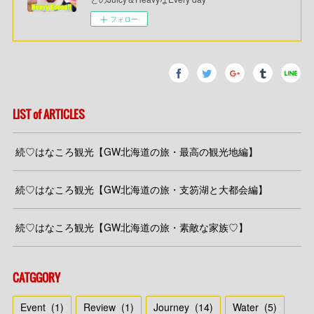
フォロー
LIST of ARTICLES
続♡はなころ観光【GW北海道の旅・最高の観光地編】
続♡はなころ観光【GW北海道の旅・支笏湖と大都会編】
続♡はなころ観光【GW北海道の旅・素敵な家族♡】
CATGGORY
Event
(
1
)
Review
(
1
)
Journey
(
14
)
Water
(
5
)