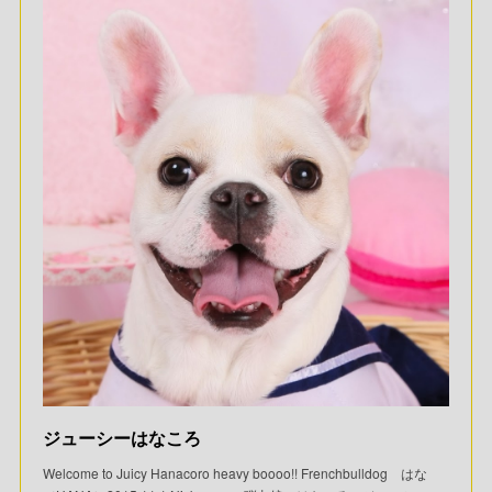
ジューシーはなころ
Welcome to Juicy Hanacoro heavy boooo!! Frenchbulldog はな