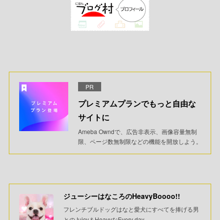
PR
プレミアムプランでもっと自由な
サイトに
Ameba Owndで、広告非表示、画像容量無制
限、ページ数無制限などの機能を開放しよう。
ジューシーはなころのHeavyBoooo!!
フレンチブルドッグはなと愛犬にすべてを捧げる男
とのJuicy＆HeavyなEvery day