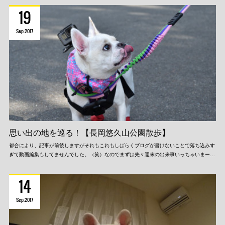
19
Sep
2017
思い出の地を巡る！【長岡悠久山公園散歩】
都合により、記事が前後しますがそれもこれもしばらくブログが書けないことで落ち込みす
ぎて動画編集もしてませんでした。（笑）なのでまずは先々週末の出来事いっちゃいまー…
14
Sep
2017