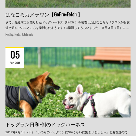
はなころカメラワン【GoPro×Fetch 】
さて、先週末にお借りしたドッグハーネス（Fetch ）を装着したはなころカメラワンがお友
達と遊んでいるところを撮影したようです！※撮影してもらいました。９月３日（日）に…
Hobby
Note
&Friends
05
Sep
2017
ドッグラン日和×例のドッグハーネス
2017年9月3日（日）『いつものドッグランに3時くらいに集まりましょ～』とお友達ので