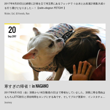
2017年9月23日(土)綿密に計画を立て埼玉県にあるフェッチで ☆お水とお友達計画集大成☆
を行う運びとなりました～！【cafe+dogrun FETCH! 】
Water
Eat
&Friends
Run
20
Sep
2017
寒すぎの帰省！in NAGANO
2017年9月15日（金）深夜から18日(敬老の日)まで帰省をしていました。深夜に帰る理由は
もちろんETC割引と滞在時間をロングにする為です。そしてブログ更新や、インスタチェ…
Journey