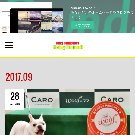
Ameba Owndで
あなただけのホームページやブログをつ
くろう
今すぐ試す
2017
.
09
28
Sep
2017