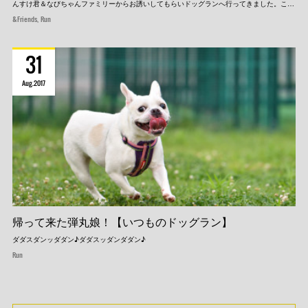
んすけ君＆なびちゃんファミリーからお誘いしてもらいドッグランへ行ってきました。こ…
&Friends
Run
31
Aug
2017
帰って来た弾丸娘！【いつものドッグラン】
ダダスダンッダダン♪ダダスッダンダダン♪
Run