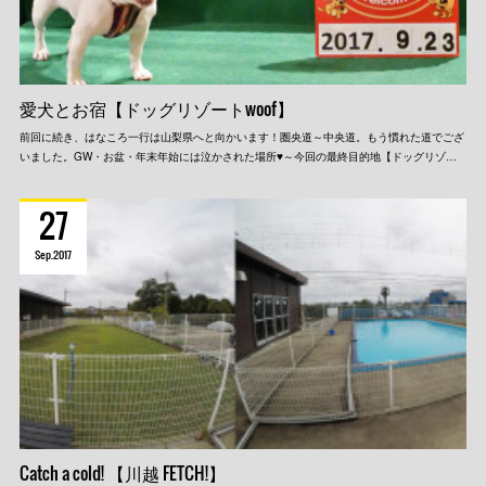
愛犬とお宿【ドッグリゾートwoof】
前回に続き、はなころ一行は山梨県へと向かいます！圏央道～中央道。もう慣れた道でござ
いました。GW・お盆・年末年始には泣かされた場所♥～今回の最終目的地【ドッグリゾ…
27
Sep
2017
Catch a cold! 【川越 FETCH!】