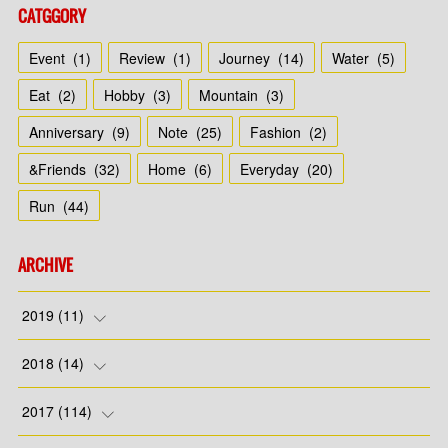
CATGGORY
Event
(
1
)
Review
(
1
)
Journey
(
14
)
Water
(
5
)
Eat
(
2
)
Hobby
(
3
)
Mountain
(
3
)
Anniversary
(
9
)
Note
(
25
)
Fashion
(
2
)
&Friends
(
32
)
Home
(
6
)
Everyday
(
20
)
Run
(
44
)
ARCHIVE
2019
(
11
)
(
7
)
2018
(
14
)
(
4
)
(
1
)
2017
(
114
)