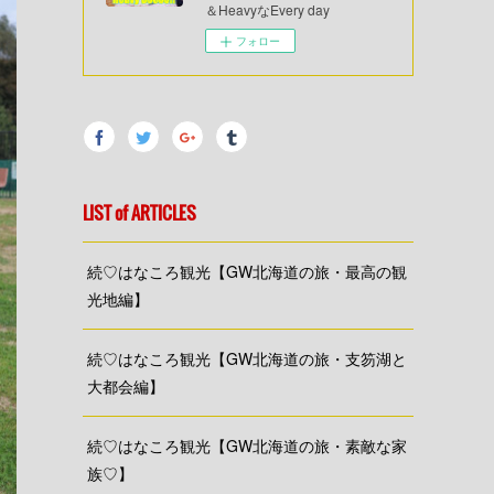
＆HeavyなEvery day
フォロー
LIST of ARTICLES
続♡はなころ観光【GW北海道の旅・最高の観
光地編】
続♡はなころ観光【GW北海道の旅・支笏湖と
大都会編】
続♡はなころ観光【GW北海道の旅・素敵な家
族♡】