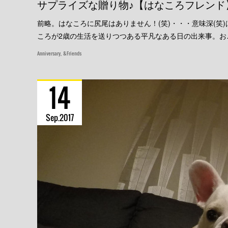
サプライズな贈り物♪【はなころフレンド
前略。はなころに尻尾はありません！(笑)・・・意味深(笑)
ころが2歳の生活を送りつつある平凡なある日の出来事。お
Anniversary
&Friends
14
Sep
2017