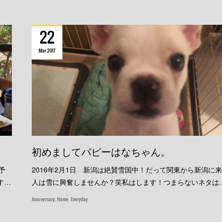
22
Mar
2017
初めましてパピーはなちゃん。
予
2016年2月1日 新潟は絶賛雪国中！だって関東から新潟に
す…
人は雪に興奮しませんか？笑私はします！つまらないネタは
Anniversary
Home
Everyday