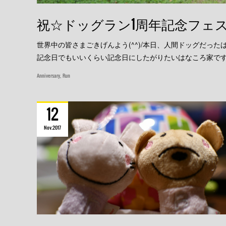
祝☆ドッグラン1周年記念フェ
世界中の皆さまごきげんよう(^^)/本日、人間ドッグだっ
記念日でもいいくらい記念日にしたがりたいはなころ家で
Anniversary
Run
12
Nov
2017