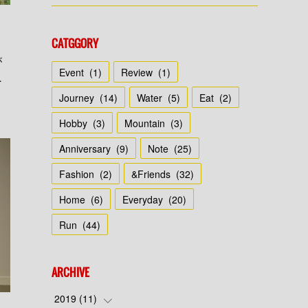
CATGGORY
が
Event
(
1
)
Review
(
1
)
…
Journey
(
14
)
Water
(
5
)
Eat
(
2
)
Hobby
(
3
)
Mountain
(
3
)
Anniversary
(
9
)
Note
(
25
)
Fashion
(
2
)
&Friends
(
32
)
Home
(
6
)
Everyday
(
20
)
Run
(
44
)
ARCHIVE
2019
(
11
)