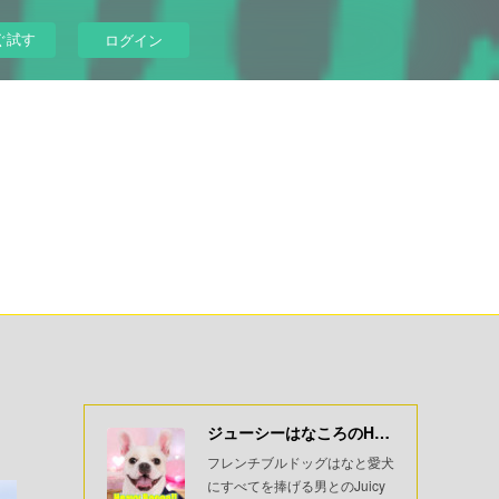
ぐ試す
ログイン
ジューシーはなころのHeavyBoooo!!
フレンチブルドッグはなと愛犬
にすべてを捧げる男とのJuicy