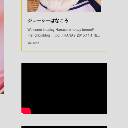
ジューシーはなころ
Welcome to Juicy Hanacoro heavy boooo!!
Frenchbulldog はな（HANA）2015.11.1 Ni…
YouTube