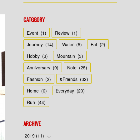
CATGGORY
Event
(
1
)
Review
(
1
)
Journey
(
14
)
Water
(
5
)
Eat
(
2
)
Hobby
(
3
)
Mountain
(
3
)
Anniversary
(
9
)
Note
(
25
)
Fashion
(
2
)
&Friends
(
32
)
Home
(
6
)
Everyday
(
20
)
Run
(
44
)
ARCHIVE
2019
(
11
)