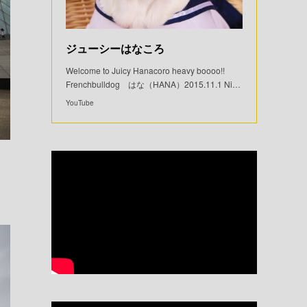
ジューシーはなころ
Welcome to Juicy Hanacoro heavy boooo!!
Frenchbulldog はな（HANA）2015.11.1 Ni…
YouTube