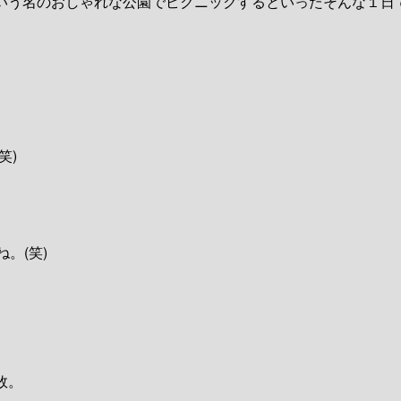
いう名のおしゃれな公園でピクニックするといったそんな１日
笑)
。(笑)
敗。