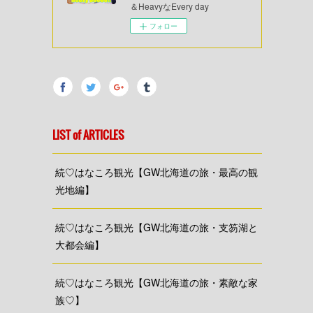
＆HeavyなEvery day
フォロー
LIST of ARTICLES
続♡はなころ観光【GW北海道の旅・最高の観
光地編】
続♡はなころ観光【GW北海道の旅・支笏湖と
大都会編】
続♡はなころ観光【GW北海道の旅・素敵な家
族♡】