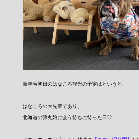
新年号初日のはなころ観光の予定はというと、
はなころの大先輩であり、
北海道の弾丸娘に会う待ちに待った日♡