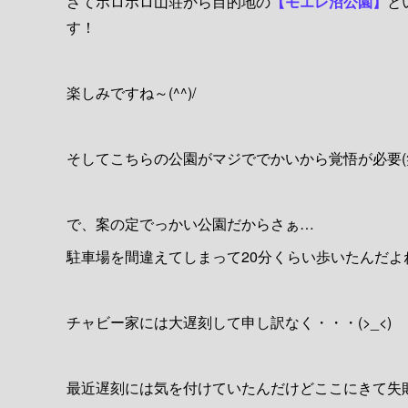
さてホロホロ山荘から目的地の
【モエレ沼公園】
と
す！
楽しみですね～(^^)/
そしてこちらの公園がマジででかいから覚悟が必要(
で、案の定でっかい公園だからさぁ…
駐車場を間違えてしまって20分くらい歩いたんだよね
チャビー家には大遅刻して申し訳なく・・・(>_<)
最近遅刻には気を付けていたんだけどここにきて失