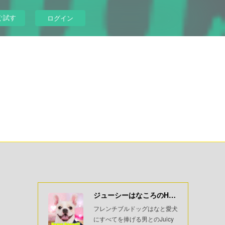
ぐ試す
ログイン
ジューシーはなころのHeavyBoooo!!
フレンチブルドッグはなと愛犬
にすべてを捧げる男とのJuicy