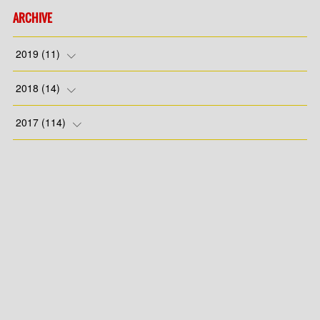
ARCHIVE
2019
(
11
)
(
7
)
2018
(
14
)
(
4
)
(
1
)
2017
(
114
)
(
4
)
(
8
)
(
4
)
(
7
)
(
1
)
(
8
)
(
4
)
(
8
)
(
7
)