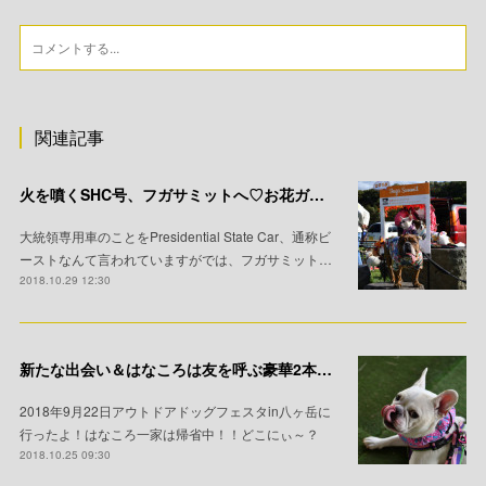
関連記事
火を噴くSHC号、フガサミットへ♡お花ガラガラお揃いお洋服！
大統領専用車のことをPresidential State Car、通称ビ
ーストなんて言われていますがでは、フガサミット…
2018.10.29 12:30
新たな出会い＆はなころは友を呼ぶ豪華2本立て！
2018年9月22日アウトドアドッグフェスタin八ヶ岳に
行ったよ！はなころ一家は帰省中！！どこにぃ～？
2018.10.25 09:30