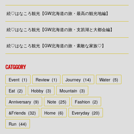
続♡はなころ観光【GW北海道の旅・最高の観光地編】
続♡はなころ観光【GW北海道の旅・支笏湖と大都会編】
続♡はなころ観光【GW北海道の旅・素敵な家族♡】
CATGGORY
Event
(
1
)
Review
(
1
)
Journey
(
14
)
Water
(
5
)
Eat
(
2
)
Hobby
(
3
)
Mountain
(
3
)
Anniversary
(
9
)
Note
(
25
)
Fashion
(
2
)
&Friends
(
32
)
Home
(
6
)
Everyday
(
20
)
Run
(
44
)