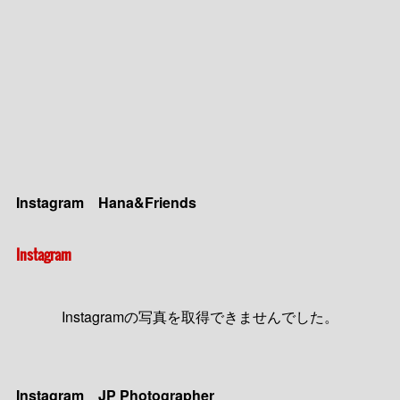
(
6
)
(
13
)
(
13
)
(
19
)
(
25
)
Instagram Hana&Friends
Instagram
Instagramの写真を取得できませんでした。
Instagram JP Photographer