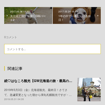
2017.05.08 11:50
2017.03.24 16:59
大三元と国営公園！GWパー
1年の中で一番だらける休
ト2
日！
0
コメント
関連記事
続♡はなころ観光【GW北海道の旅・最高の観光地編】
2019年5月3日（金）北海道観光、最終日！さてさ
て、急遽変更となった朝から弾丸札幌観光ですが・…
2019.05.31 04:35