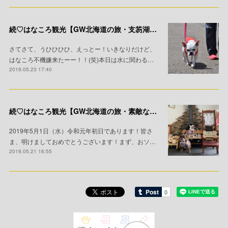
続♡はなころ観光【GW北海道の旅・支笏湖と大都会編】
さてさて、うひひひひ、えっとー！いきなりだけど、
はなころ不機嫌来たーー！！(笑)本日は水に関わる…
2019.05.23 17:40
続♡はなころ観光【GW北海道の旅・素敵な家族♡】
2019年5月1日（水）令和元年初日であります！皆さ
ま、明けましておめでとうございます！まず、おソ…
2019.05.21 16:55