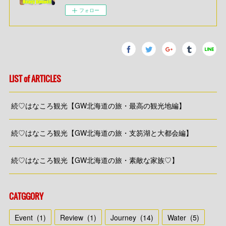
フォロー
LIST of ARTICLES
続♡はなころ観光【GW北海道の旅・最高の観光地編】
続♡はなころ観光【GW北海道の旅・支笏湖と大都会編】
続♡はなころ観光【GW北海道の旅・素敵な家族♡】
CATGGORY
Event
(
1
)
Review
(
1
)
Journey
(
14
)
Water
(
5
)