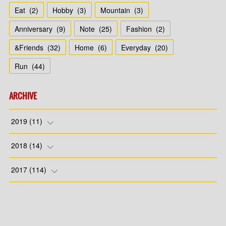
Eat
(
2
)
Hobby
(
3
)
Mountain
(
3
)
Anniversary
(
9
)
Note
(
25
)
Fashion
(
2
)
&Friends
(
32
)
Home
(
6
)
Everyday
(
20
)
Run
(
44
)
ARCHIVE
2019
(
11
)
(
7
)
2018
(
14
)
(
4
)
(
1
)
2017
(
114
)
(
4
)
(
8
)
(
4
)
(
7
)