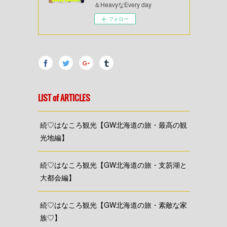
＆HeavyなEvery day
フォロー
LIST of ARTICLES
続♡はなころ観光【GW北海道の旅・最高の観
光地編】
続♡はなころ観光【GW北海道の旅・支笏湖と
大都会編】
続♡はなころ観光【GW北海道の旅・素敵な家
族♡】