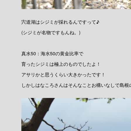
宍道湖はシジミが採れるんですって♪
(シジミが名物ですもんね。)
真水50：海水50の黄金比率で
育ったシジミは極上のものでしたよ！
アサリかと思うくらい大きかったです！
しかしはなころさんはそんなことお構いなしで島根