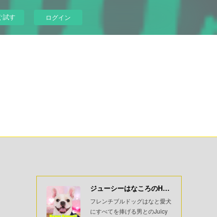
ぐ試す
ログイン
ジューシーはなころのHeavyBoooo!!
フレンチブルドッグはなと愛犬
にすべてを捧げる男とのJuicy