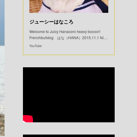
ジューシーはなころ
Welcome to Juicy Hanacoro heavy boooo!!
Frenchbulldog はな（HANA）2015.11.1 Ni…
YouTube