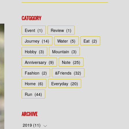
CATGGORY
Event
(
1
)
Review
(
1
)
Journey
(
14
)
Water
(
5
)
Eat
(
2
)
Hobby
(
3
)
Mountain
(
3
)
Anniversary
(
9
)
Note
(
25
)
Fashion
(
2
)
&Friends
(
32
)
Home
(
6
)
Everyday
(
20
)
Run
(
44
)
ARCHIVE
2019
(
11
)